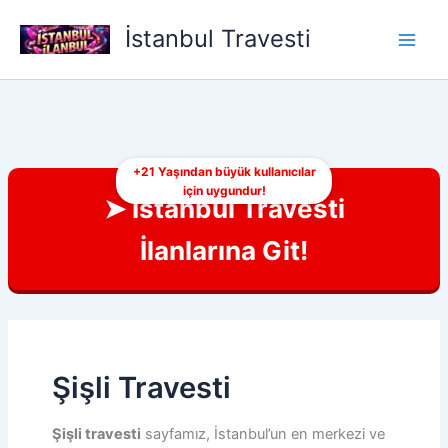
İçeriğe
İstanbul Travesti
atla
+21 Yaşından büyük kullanıcılar
için uygundur!
➤ İstanbul Travesti
İlanlarına Git!
Şişli Travesti
Şişli travesti
sayfamız, İstanbul’un en merkezi ve