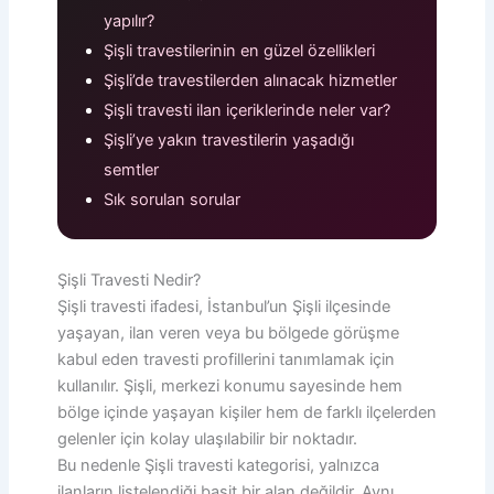
yapılır?
Şişli travestilerinin en güzel özellikleri
Şişli’de travestilerden alınacak hizmetler
Şişli travesti ilan içeriklerinde neler var?
Şişli’ye yakın travestilerin yaşadığı
semtler
Sık sorulan sorular
Şişli Travesti Nedir?
Şişli travesti ifadesi, İstanbul’un Şişli ilçesinde
yaşayan, ilan veren veya bu bölgede görüşme
kabul eden travesti profillerini tanımlamak için
kullanılır. Şişli, merkezi konumu sayesinde hem
bölge içinde yaşayan kişiler hem de farklı ilçelerden
gelenler için kolay ulaşılabilir bir noktadır.
Bu nedenle Şişli travesti kategorisi, yalnızca
ilanların listelendiği basit bir alan değildir. Aynı