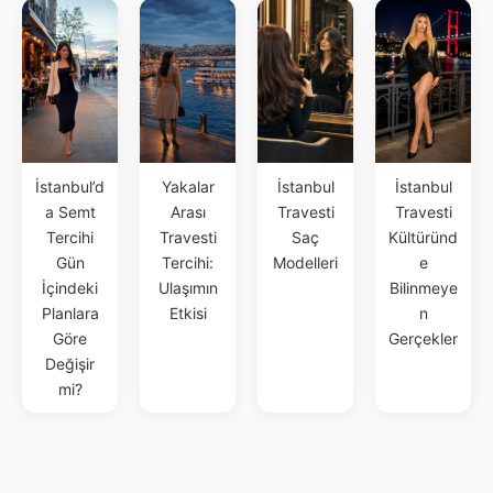
İstanbul’d
Yakalar
İstanbul
İstanbul
a Semt
Arası
Travesti
Travesti
Tercihi
Travesti
Saç
Kültüründ
Gün
Tercihi:
Modelleri
e
İçindeki
Ulaşımın
Bilinmeye
Planlara
Etkisi
n
Göre
Gerçekler
Değişir
mi?