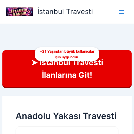
İçeriğe
İstanbul Travesti
atla
+21 Yaşından büyük kullanıcılar
için uygundur!
➤ İstanbul Travesti
İlanlarına Git!
Anadolu Yakası Travesti