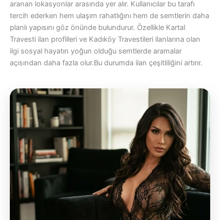
aranan lokasyonlar arasında yer alır. Kullanıcılar bu tarafı
tercih ederken hem ulaşım rahatlığını hem de semtlerin daha
planlı yapısını göz önünde bulundurur. Özellikle Kartal
Travesti ilan profilleri ve Kadıköy Travestileri ilanlarına olan
ilgi sosyal hayatın yoğun olduğu semtlerde aramalar
açısından daha fazla olur.Bu durumda ilan çeşitliliğini artırır.