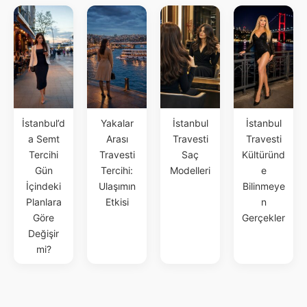
İstanbul’d
Yakalar
İstanbul
İstanbul
a Semt
Arası
Travesti
Travesti
Tercihi
Travesti
Saç
Kültüründ
Gün
Tercihi:
Modelleri
e
İçindeki
Ulaşımın
Bilinmeye
Planlara
Etkisi
n
Göre
Gerçekler
Değişir
mi?