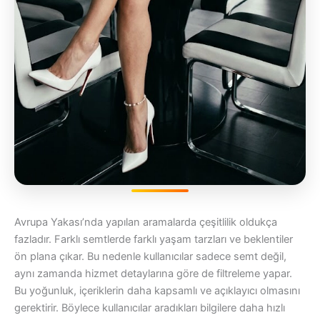
Avrupa Yakası’nda yapılan aramalarda çeşitlilik oldukça
fazladır. Farklı semtlerde farklı yaşam tarzları ve beklentiler
ön plana çıkar. Bu nedenle kullanıcılar sadece semt değil,
aynı zamanda hizmet detaylarına göre de filtreleme yapar.
Bu yoğunluk, içeriklerin daha kapsamlı ve açıklayıcı olmasını
gerektirir. Böylece kullanıcılar aradıkları bilgilere daha hızlı